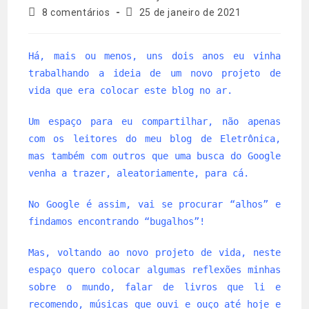
do
publicado:
Comentários
Última
8 comentários
25 de janeiro de 2021
post:
do
modificação
post:
do
post:
Há, mais ou menos, uns dois anos eu vinha
trabalhando a ideia de um novo projeto de
vida que era colocar este blog no ar.
Um espaço para eu compartilhar, não apenas
com os leitores do meu blog de Eletrônica,
mas também com outros que uma busca do Google
venha a trazer, aleatoriamente, para cá.
No Google é assim, vai se procurar “alhos” e
findamos encontrando “bugalhos”!
Mas, voltando ao novo projeto de vida, neste
espaço quero colocar algumas reflexões minhas
sobre o mundo, falar de livros que li e
recomendo, músicas que ouvi e ouço até hoje e