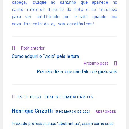
cabeça,
clique
no sininho que aparece no
canto inferior direito da tela e se inscreva
para ser notificado por e-mail quando uma
nova for colhida e, sem agrotóxicos!
Leia
Post anterior
mais
Como adquiri o “vício” pela leitura
artigos
Próximo post
Pra não dizer que não falei de girassóis
ESTE POST TEM 8 COMENTÁRIOS
Henrique Grizotti
15 DE MARÇO DE 2021
RESPONDER
Prezado professor, suas “abobrinhas”, assim como suas